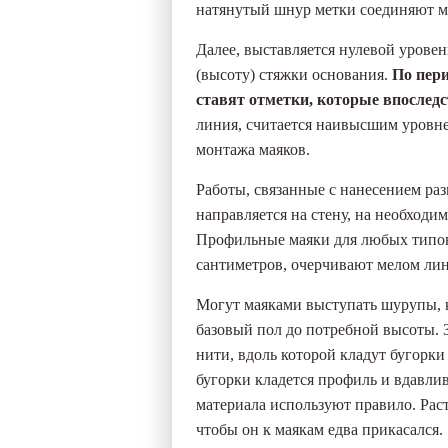
натянутый шнур метки соединяют м
Далее, выставляется нулевой урове
(высоту) стяжки основания.
По пер
ставят отметки, которые впослед
линия, считается наивысшим уровне
монтажа маяков.
Работы, связанные с нанесением ра
направляется на стену, на необходи
Профильные маяки для любых типов 
сантиметров, очерчивают мелом лин
Могут маяками выступать шурупы, к
базовый пол до потребной высоты.
нити, вдоль которой кладут бугорки
бугорки кладется профиль и вдавли
материала используют правило. Рас
чтобы он к маякам едва прикасался.