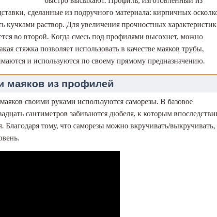
быстро высыхают. Профиль, изготовленный из
дставки, сделанные из подручного материала: кирпичных осколк
ть кучками раствор. Для увеличения прочностных характеристик
ется во второй. Когда смесь под профилями высохнет, можно
кая стяжка позволяет использовать в качестве маяков трубы,
имаются и используются по своему прямому предназначению.
и маяков из профилей
 маяков своими руками используются саморезы. В базовое
двадцать сантиметров забиваются дюбеля, к которым впоследстви
. Благодаря тому, что саморезы можно вкручивать/выкручивать,
овень.