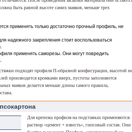
 отличаются. После проведения засыпки материала они остаютс
должна быть равной высоте самих маяков, меньше трех
ется применять только достаточно прочный профиль, не
 для надежного закрепления стоит воспользоваться
.
офиля применять саморезы. Они могут повредить
.
стяжки подходят профиля П-образной конфигурации, высотой н
филей производится кромками вверх, пустоты заполняются
ьных маяков делается меньше длины самого правила,
става.
ипсокартона
Для крепежа профиля на подставках применяются:
раствор «цемент + известь», гипсовый состав. Они