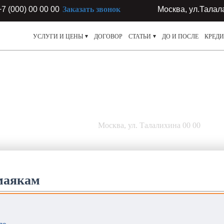
+7 (000) 00 00 00
Заказать звонок
Москва, ул.Талал
УСЛУГИ И ЦЕНЫ
ДОГОВОР
СТАТЬИ
ДО И ПОСЛЕ
КРЕДИ
АРТИР
люч
Москва, ул. Талалихина 00 00
маякам