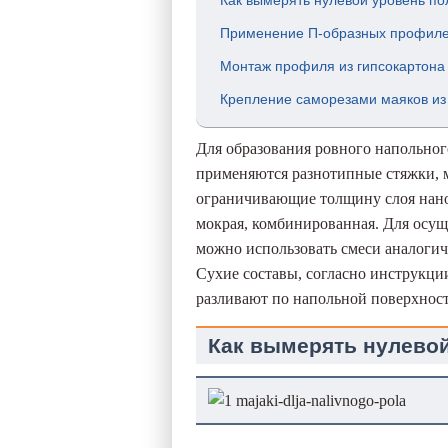
Как вымерять нулевой уровень по
Применение П-образных профил
Монтаж профиля из гипсокартона
Крепление саморезами маяков и
Для образования ровного напольног
применяются разнотипные стяжки, 
ограничивающие толщину слоя нанос
мокрая, комбинированная. Для осу
можно использовать смеси аналогич
Сухие составы, согласно инструкци
разливают по напольной поверхност
Как вымерять нулевой