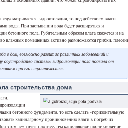
кциях в основаниях зданий, что может спровоцировать их
предусматривается гидроизоляция, то под действием влаги
ами воды. При застывании вода будет расширяться и
ин бетонного пола. Губительным образом влага скажется и на
 во влажных помещениях активно размножаются грибки, плесень
еба в дом, возможно развитие различных заболеваний и
му обустройство системы гидроизоляции пола подвала от
условием при его строительстве.
ала строительства дома
аги,
идроизоляции
ладки бетонного фундамента, то есть сделать «горизонтальную
твовать капиллярному проникновению влаги в погреб из
 При этом чем грунт плотнее, тем капиллярное проникновение