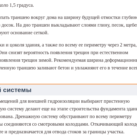
оло 1,5 градуса.
опать траншею вокруг дома на ширину будущей отмостки глубин
з досок. На дно траншеи выкладывают слоями глину, песок, щебе
руют основание сеткой.
и и цоколя здания, а также по всему ее периметру через 2 метра,
и снизят вероятность появления трещин при естественном
 появления трещин зимой. Рекомендуемая ширина деформационн
вленную траншею заливают бетон и увлажняют его в течение все
й системы
омещений для внешней гидроизоляции выбирают пристенную
ю систему делают еще на этапе строительства фундамента здан
лована. Дренажную систему обустраивают по всему периметру
ены соединяются со смотровыми колодцами. Откачивающий колод
е и предназначается для отвода стоков за границы участка.