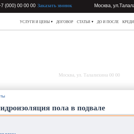
+7 (000) 00 00 00
Заказать звонок
Москва, ул.Талал
УСЛУГИ И ЦЕНЫ
ДОГОВОР
СТАТЬИ
ДО И ПОСЛЕ
КРЕДИ
АРТИР
люч
Москва, ул. Талалихина 00 00
оты
идроизоляция пола в подвале