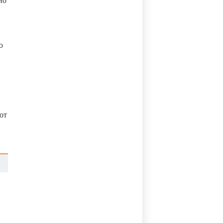
но
о
от