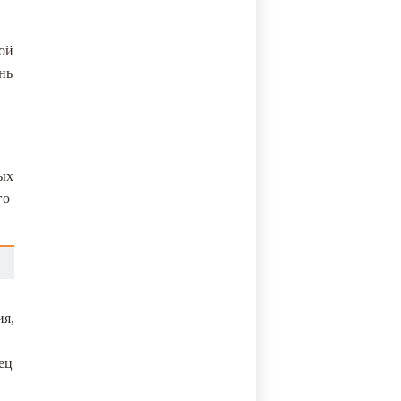
ой
нь
ых
го
ия,
ец