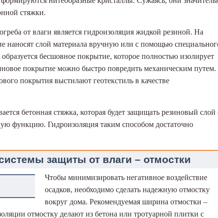
 формируются нитеобразные кристаллы. Сужаясь, они значитель
нной стяжки.
греба от влаги является гидроизоляция жидкой резиной. На
ие наносят слой материала вручную или с помощью специальног
 образуется бесшовное покрытие, которое полностью изолирует
езиновое покрытие можно быстро повредить механическим путем.
ового покрытия выстилают геотекстиль в качестве
вается бетонная стяжка, которая будет защищать резиновый слой 
ую функцию. Гидроизоляция таким способом достаточно
системы защиты от влаги – отмостки
Чтобы минимизировать негативное воздействие
осадков, необходимо сделать надежную отмостку
вокруг дома. Рекомендуемая ширина отмостки –
золяции отмостку делают из бетона или тротуарной плитки с