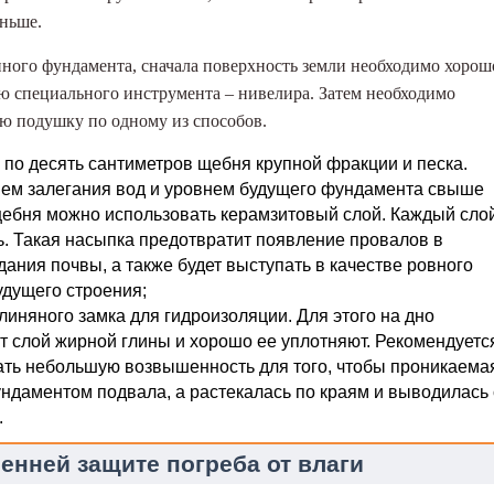
оньше.
нного фундамента, сначала поверхность земли необходимо хорош
ю специального инструмента – нивелира. Затем необходимо
ю подушку по одному из способов.
по десять сантиметров щебня крупной фракции и песка.
нем залегания вод и уровнем будущего фундамента свыше
 щебня можно использовать керамзитовый слой. Каждый сло
. Такая насыпка предотвратит появление провалов в
дания почвы, а также будет выступать в качестве ровного
дущего строения;
линяного замка для гидроизоляции. Для этого на дно
 слой жирной глины и хорошо ее уплотняют. Рекомендуетс
лать небольшую возвышенность для того, чтобы проникаема
ундаментом подвала, а растекалась по краям и выводилась 
.
енней защите погреба от влаги